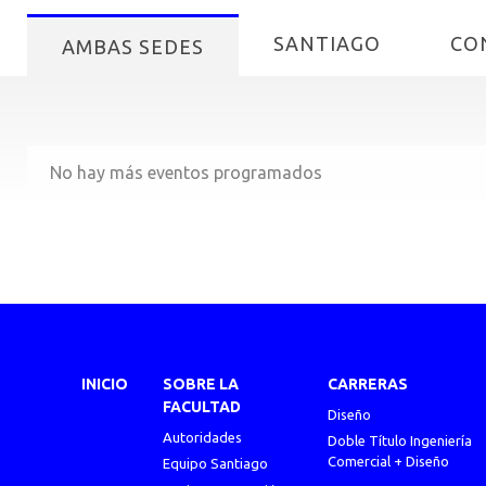
SANTIAGO
CO
AMBAS SEDES
No hay más eventos programados
INICIO
SOBRE LA
CARRERAS
FACULTAD
Diseño
Autoridades
Doble Título Ingeniería
Comercial + Diseño
Equipo Santiago