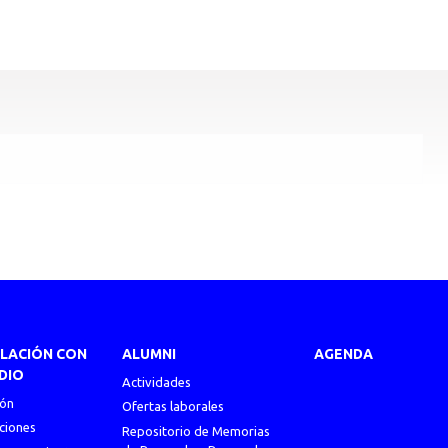
ULACIÓN CON
ALUMNI
AGENDA
DIO
Actividades
ión
Ofertas laborales
ciones
Repositorio de Memorias