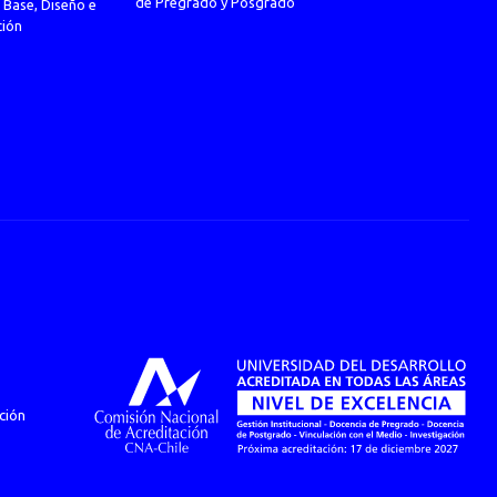
de Pregrado y Posgrado
 Base, Diseño e
ción
ción