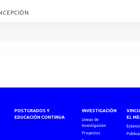
NCEPCIÓN
POSTGRADOS Y
INVESTIGACIÓN
VINC
EDUCACIÓN CONTINUA
EL ME
Líneas de
Investigación
Extens
Proyectos
Publica