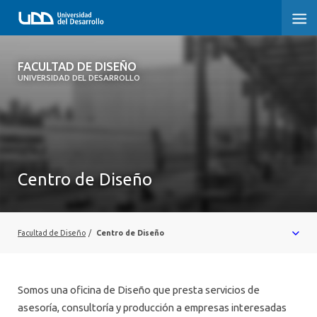
FACULTAD DE DISEÑO
FACULTAD DE DISEÑO
UNIVERSIDAD DEL DESARROLLO
INICIO
SOBRE LA FACULTAD
CARRERAS
Centro de Diseño
POSTGRADOS Y EDUCACIÓN CONTINUA
INVESTIGACIÓN
Facultad de Diseño
/
Centro de Diseño
VINCULACIÓN CON EL MEDIO
ALUMNI
Somos una oficina de Diseño que presta servicios de
asesoría, consultoría y producción a empresas interesadas