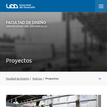
FACULTAD DE DISEÑO
FACULTAD DE DISEÑO
UNIVERSIDAD DEL DESARROLLO
INICIO
SOBRE LA FACULTAD
CARRERAS
Proyectos
POSTGRADOS Y EDUCACIÓN CONTINUA
INVESTIGACIÓN
Facultad de Diseño
/
Noticias
/
Proyectos
VINCULACIÓN CON EL MEDIO
ALUMNI