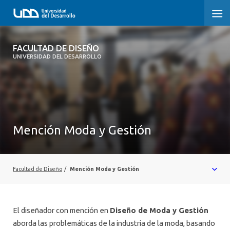
FACULTAD DE DISEÑO
FACULTAD DE DISEÑO
UNIVERSIDAD DEL DESARROLLO
INICIO
SOBRE LA FACULTAD
CARRERAS
Mención Moda y Gestión
POSTGRADOS Y EDUCACIÓN CONTINUA
INVESTIGACIÓN
Facultad de Diseño
/
Mención Moda y Gestión
VINCULACIÓN CON EL MEDIO
ALUMNI
El diseñador con mención en
Diseño de Moda y Gestión
aborda las problemáticas de la industria de la moda, basando