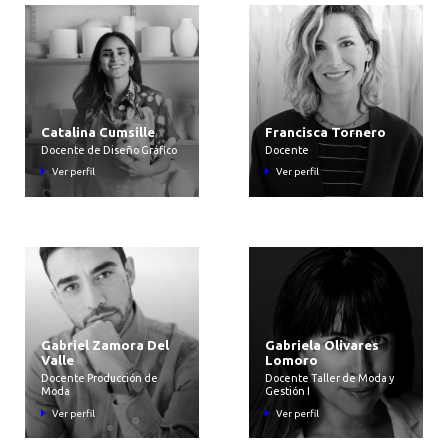
Catalina Cumsille
Francisca Tornero
Docente de Diseño Gráfico
Docente
Ver perfil
Ver perfil
Gabriel Zamora Del
Gabriela Olivares
Valle
Lomoro
Docente Producción de
Docente Taller de Moda y
Moda
Gestión I
Ver perfil
Ver perfil