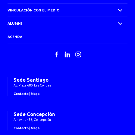
VINCULACIÓN CON EL MEDIO
ALUMNI
AGENDA
Facebook
LinkedIn
Instagram
Sede Santiago
Av. Plaza 680, Las Condes
Contacto
|
Mapa
Sede Concepción
Ainavillo 456, Concepción
Contacto
|
Mapa