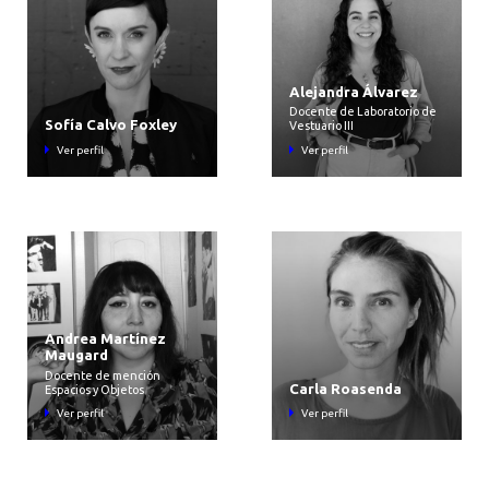
Alejandra Álvarez
Docente de Laboratorio de
Sofía Calvo Foxley
Vestuario III
Ver perfil
Ver perfil
Andrea Martínez
Maugard
Docente de mención
Carla Roasenda
Espacios y Objetos
Ver perfil
Ver perfil