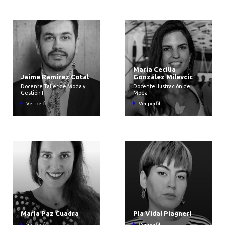
María Cecilia
Jaime Ramírez Cotal
González Milevcic
Docente Taller de Moda y
Docente Ilustración de
Gestión I
Moda
Ver perfil
Ver perfil
María Paz Cuadra
Pía Vidal Piagneri
Ver perfil
Ver perfil