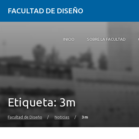
FACULTAD DE DISEÑO
INICIO
SOBRE LA FACULTAD
Inicio
Sobre la Facultad
Carreras
Postgrados y educación continua
Investigación
Vinculación con el medio
Alumni
Agenda
Etiqueta:
3m
Facultad de Diseño
/
Noticias
/
3m