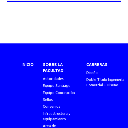
INICIO
SOBRE LA
CARRERAS
FACULTAD
Diseño
Autoridades
Doble Título Ingeniería
Comercial + Diseño
Equipo Santiago
Equipo Concepción
Sellos
Convenios
Infraestructura y
equipamiento
Área de