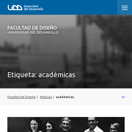
FACULTAD DE DISEÑO
FACULTAD DE DISEÑO
UNIVERSIDAD DEL DESARROLLO
INICIO
SOBRE LA FACULTAD
CARRERAS
Etiqueta:
académicas
POSTGRADOS Y EDUCACIÓN CONTINUA
INVESTIGACIÓN
Facultad de Diseño
/
Noticias
/
académicas
VINCULACIÓN CON EL MEDIO
ALUMNI