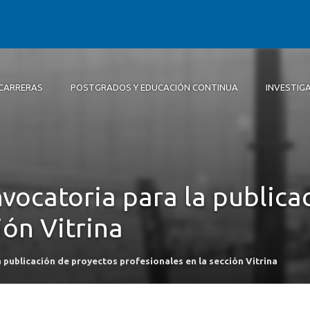
CARRERAS
POSTGRADOS Y EDUCACIÓN CONTINUA
INVESTIG
Autoridades
Diseño
Líneas de Investigación
Extensión
Actividades
Equipo Concepción
Equipo investigación
Revista Base, Diseño e Innovac
Repositorio de Memorias de Pr
Posgrado
Convenios
nvocatoria para la publica
Área de Prototipado – Sedes
ión Vitrina
 publicación de proyectos profesionales en la sección Vitrina