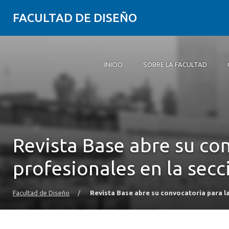
FACULTAD DE DISEÑO
INICIO
SOBRE LA FACULTAD
Inicio
Sobre la Facultad
Carreras
Postgrados y educación continua
Investigación
Vinculación con el medio
Alumni
Agenda
Revista Base abre su co
profesionales en la secc
Facultad de Diseño
/
Revista Base abre su convocatoria para la