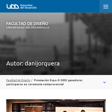
FACULTAD DE DISEÑO
FACULTAD DE DISEÑO
UNIVERSIDAD DEL DESARROLLO
INICIO
SOBRE LA FACULTAD
CARRERAS
Autor:
danijorquera
POSTGRADOS Y EDUCACIÓN CONTINUA
INVESTIGACIÓN
Facultad de Diseño
/
Premiación Expo-D 2020: ganadores
participaron en ceremonia semipresencial
VINCULACIÓN CON EL MEDIO
ALUMNI