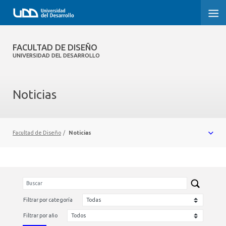
FACULTAD DE DISEÑO
FACULTAD DE DISEÑO
UNIVERSIDAD DEL DESARROLLO
INICIO
Noticias
SOBRE LA FACULTAD
CARRERAS
Facultad de Diseño
/
Noticias
POSTGRADOS Y EDUCACIÓN CONTINUA
INVESTIGACIÓN
VINCULACIÓN CON EL MEDIO
Filtrar por categoría
ALUMNI
Filtrar por año