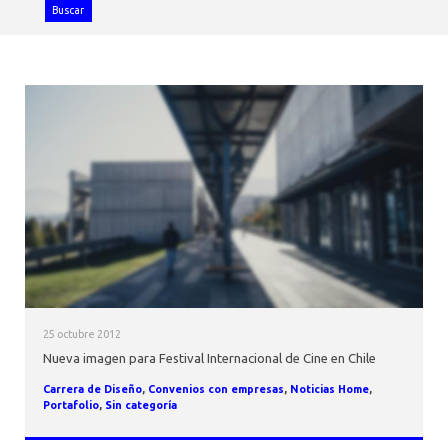
AGENDA
Buscar
25 octubre 2012
Nueva imagen para Festival Internacional de Cine en Chile
Carrera de Diseño
,
Convenios con empresas
,
Noticias Home
,
Portafolio
,
Sin categoría