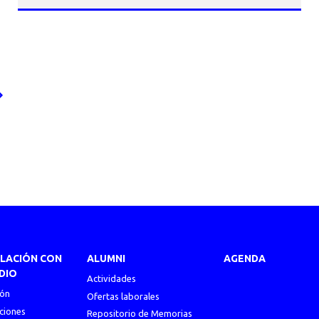
ULACIÓN CON
ALUMNI
AGENDA
DIO
Actividades
ión
Ofertas laborales
ciones
Repositorio de Memorias