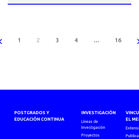
1
2
3
4
…
16
POSTGRADOS Y
INVESTIGACIÓN
VINC
EDUCACIÓN CONTINUA
EL ME
Líneas de
Investigación
Extens
Proyectos
Publica