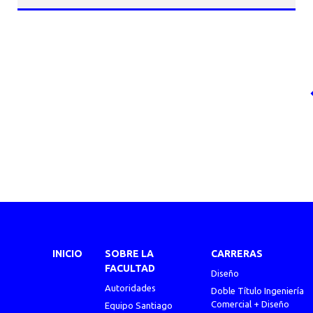
INICIO
SOBRE LA
CARRERAS
FACULTAD
Diseño
Autoridades
Doble Título Ingeniería
Comercial + Diseño
Equipo Santiago