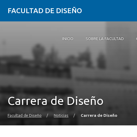
FACULTAD DE DISEÑO
INICIO
SOBRE LA FACULTAD
Inicio
Sobre la Facultad
Carreras
Postgrados y educación continua
Investigación
Vinculación con el medio
Alumni
Agenda
Carrera de Diseño
Facultad de Diseño
/
Noticias
/
Carrera de Diseño